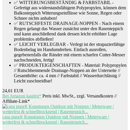
✅ WITTERUNGSBESTÄNDIG & FARBSTABIL -
Gefertigt aus widerstandsfähigem Polypropylen, können dem
Balkonteppich Witterungseinflüsse wie Sonne, Regen oder
Schnee nichts anhaben!
✅ RUTSCHFESTE DRAINAGE-NOPPEN - Nach einem
Regen gelangt das Wasser zunächst unter den Rasenteppich
und kann anschließend dank dessen leicht erhöhter Lage
problemlos abfließen!
✅ LEICHT VERLEGBAR - Verlegt ist der strapazierfähige
Bodenbelag im Handumdrehen. Einfach ausrollen,
gegebenenfalls die Ränder mit einem scharfen Cutter-Messer
nachschneiden, fertig!
✅ PRODUKTEIGENSCHAFTEN - Material: Polypropylen
// Rutschhemmende Drainage-Noppen an der Unterseite //
Gesamthöhe: ca. 4 mm // Farbstabil // Wasserdurchlässig //
Leicht zuschneidbar!
24,61 EUR
Bei Amazon kaufen*
Preis inkl. MwSt., zzgl. Versandkosten //
Affiliate-Link*
casa pura® Kunstrasen Outdoor mit Noppen | Meterware |
wetterfest & schnelltrocknend | Rasenteppich...