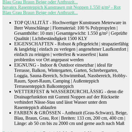
havatex Rasenteppich Kunstrasen mit Noppen 1.550 g/m² - Rot
Blau Grau Braun Beige oder Anthrazit...
TOP QUALITÄT - Hochwertiger Kunstrasen Meterware in
Ihrer Wunschlänge | Flormaterial: 100 % Polypropylen |
Gesamthöhe: 10 mm | Gesamtgewicht: 1.550 g/m² | Geprüfte
Qualität | Lichtbeständigkeit 1500 KLY
EIGENSCHAFTEN - Robust & pflegeleicht | strapazierfähig
& langlebig | einfach zu verlegen | angenehmer Laufkomfort |
einfach zu reinigen | wetterfest & wasserfest | kann
problemlos vor Ort angepasst werden
EIGNUNG - Indoor & Outdoor einsetzbar | ideal für
Terrasse, Balkon, Wintergarten, Garten, Schrebergarten,
Loggia, Sauna-Bereich, Schwimmbad, Nassbereich, Hobby-
Raum, Sport-Raum, Camping | Außenteppich
Terrassenteppich Balkonteppich
WETTERFEST & WASSERDURCHLÄSSIG - denn die
Drainagefunktion mit Gummi Noppen auf der Rückseite
verhindert Nässe-Stau und lässt Wasser unter dem
Rasenteppich ablaufen
FARBEN & GRÖSSEN - Anthrazit (Grau-Schwarz), Beige,
Blau, Braun, Grau, Rot | Breiten: 133 cm, 200 cm, 400 cm |
Länge: ab 50 cm bis zu 2000 cm und gerne auch nach Maß