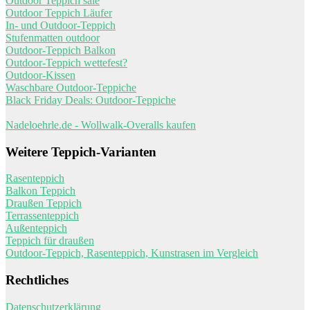
Outdoor Teppich sale
Outdoor Teppich Läufer
In- und Outdoor-Teppich
Stufenmatten outdoor
Outdoor-Teppich Balkon
Outdoor-Teppich wettefest?
Outdoor-Kissen
Waschbare Outdoor-Teppiche
Black Friday Deals: Outdoor-Teppiche
Nadeloehrle.de - Wollwalk-Overalls kaufen
Weitere Teppich-Varianten
Rasenteppich
Balkon Teppich
Draußen Teppich
Terrassenteppich
Außenteppich
Teppich für draußen
Outdoor-Teppich, Rasenteppich, Kunstrasen im Vergleich
Rechtliches
Datenschutzerklärung