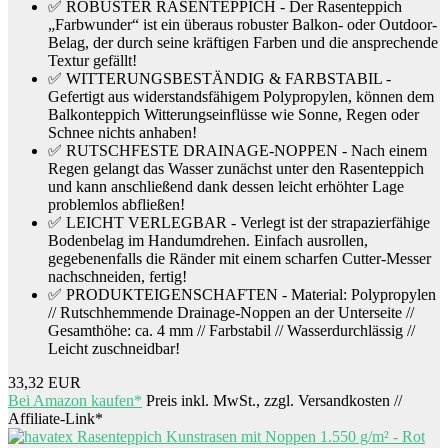
✅ ROBUSTER RASENTEPPICH - Der Rasenteppich
„Farbwunder“ ist ein überaus robuster Balkon- oder Outdoor-
Belag, der durch seine kräftigen Farben und die ansprechende
Textur gefällt!
✅ WITTERUNGSBESTÄNDIG & FARBSTABIL -
Gefertigt aus widerstandsfähigem Polypropylen, können dem
Balkonteppich Witterungseinflüsse wie Sonne, Regen oder
Schnee nichts anhaben!
✅ RUTSCHFESTE DRAINAGE-NOPPEN - Nach einem
Regen gelangt das Wasser zunächst unter den Rasenteppich
und kann anschließend dank dessen leicht erhöhter Lage
problemlos abfließen!
✅ LEICHT VERLEGBAR - Verlegt ist der strapazierfähige
Bodenbelag im Handumdrehen. Einfach ausrollen,
gegebenenfalls die Ränder mit einem scharfen Cutter-Messer
nachschneiden, fertig!
✅ PRODUKTEIGENSCHAFTEN - Material: Polypropylen
// Rutschhemmende Drainage-Noppen an der Unterseite //
Gesamthöhe: ca. 4 mm // Farbstabil // Wasserdurchlässig //
Leicht zuschneidbar!
33,32 EUR
Bei Amazon kaufen*
Preis inkl. MwSt., zzgl. Versandkosten //
Affiliate-Link*