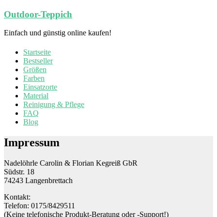
Zum
Outdoor-Teppich
Inhalt
springen
Einfach und günstig online kaufen!
Startseite
Bestseller
Größen
Farben
Einsatzorte
Material
Reinigung & Pflege
FAQ
Blog
Impressum
Nadelöhrle Carolin & Florian Kegreiß GbR
Südstr. 18
74243 Langenbrettach
Kontakt:
Telefon: 0175/8429511
(Keine telefonische Produkt-Beratung oder -Support!)