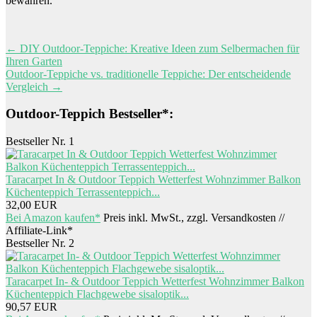
bewahren.
Beitragsnavigation
←
DIY Outdoor-Teppiche: Kreative Ideen zum Selbermachen für
Ihren Garten
Outdoor-Teppiche vs. traditionelle Teppiche: Der entscheidende
Vergleich
→
Outdoor-Teppich Bestseller*:
Bestseller Nr. 1
Taracarpet In & Outdoor Teppich Wetterfest Wohnzimmer Balkon
Küchenteppich Terrassenteppich...
32,00 EUR
Bei Amazon kaufen*
Preis inkl. MwSt., zzgl. Versandkosten //
Affiliate-Link*
Bestseller Nr. 2
Taracarpet In- & Outdoor Teppich Wetterfest Wohnzimmer Balkon
Küchenteppich Flachgewebe sisaloptik...
90,57 EUR