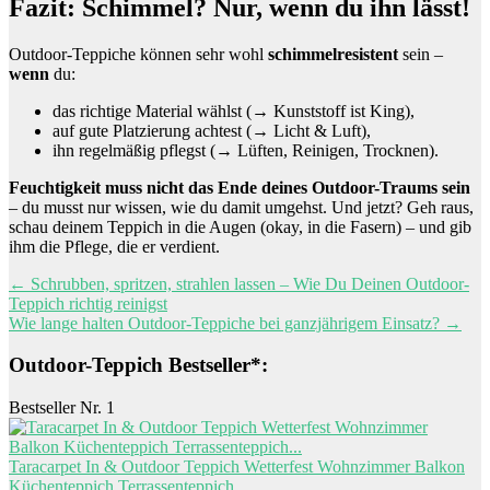
Fazit: Schimmel? Nur, wenn du ihn lässt!
Outdoor-Teppiche können sehr wohl
schimmelresistent
sein –
wenn
du:
das richtige Material wählst (→ Kunststoff ist King),
auf gute Platzierung achtest (→ Licht & Luft),
ihn regelmäßig pflegst (→ Lüften, Reinigen, Trocknen).
Feuchtigkeit muss nicht das Ende deines Outdoor-Traums sein
– du musst nur wissen, wie du damit umgehst. Und jetzt? Geh raus,
schau deinem Teppich in die Augen (okay, in die Fasern) – und gib
ihm die Pflege, die er verdient.
Beitragsnavigation
←
Schrubben, spritzen, strahlen lassen – Wie Du Deinen Outdoor-
Teppich richtig reinigst
Wie lange halten Outdoor-Teppiche bei ganzjährigem Einsatz?
→
Outdoor-Teppich Bestseller*:
Bestseller Nr. 1
Taracarpet In & Outdoor Teppich Wetterfest Wohnzimmer Balkon
Küchenteppich Terrassenteppich...