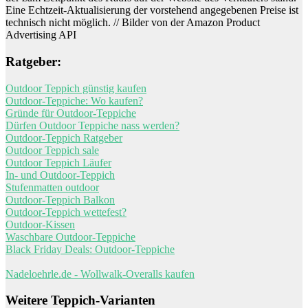
Eine Echtzeit-Aktualisierung der vorstehend angegebenen Preise ist
technisch nicht möglich. // Bilder von der Amazon Product
Advertising API
Ratgeber:
Outdoor Teppich günstig kaufen
Outdoor-Teppiche: Wo kaufen?
Gründe für Outdoor-Teppiche
Dürfen Outdoor Teppiche nass werden?
Outdoor-Teppich Ratgeber
Outdoor Teppich sale
Outdoor Teppich Läufer
In- und Outdoor-Teppich
Stufenmatten outdoor
Outdoor-Teppich Balkon
Outdoor-Teppich wettefest?
Outdoor-Kissen
Waschbare Outdoor-Teppiche
Black Friday Deals: Outdoor-Teppiche
Nadeloehrle.de - Wollwalk-Overalls kaufen
Weitere Teppich-Varianten