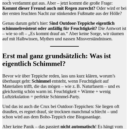
noch verdammt gut aus. Aber – jetzt kommt die große Frage:
Kommt dieser Freund auch mit Regen zurecht?
Oder wird er bei
der ersten feuchten Nacht zur stinkenden Fußmatte aus der Hölle?
Genau darum geht’s hier:
Sind Outdoor-Teppiche eigentlich
schimmelresistent oder anfällig für Feuchtigkeit?
Die Antwort ist
– wie so oft – „Es kommt drauf an.“ Aber keine Sorge, wir räumen
auf mit Halbwissen, Mythen und nassen Missverständnissen.
Erst mal ganz grundsätzlich: Was ist
eigentlich Schimmel?
Bevor wir über Teppiche reden, lass uns kurz klären, worum’s
überhaupt geht:
Schimmel
entsteht, wenn Feuchtigkeit auf
Materialien trifft, die das mögen – wie z. B. Naturfasern – und es
gleichzeitig schön warm ist. Feuchtigkeit + Wärme + wenig
Luftzirkulation = perfekte Schimmel-Party.
Und das ist auch die Crux bei Outdoor-Teppichen: Sie liegen oft
draußen, es regnet drauf, sie trocknen manchmal schlecht – und
schon wird aus dem Boho-Teppich eine Biogasanlage.
Aber keine Panik – das passiert
nicht automatisch
! Es hängt vom