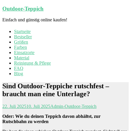
Zum
Outdoor-Teppich
Inhalt
springen
Einfach und günstig online kaufen!
Startseite
Bestseller
Größen
Farben
Einsatzorte
Material
Reinigung & Pflege
FAQ
Blog
Sind Outdoor-Teppiche rutschfest –
braucht man eine Unterlage?
22. Juli 2025
10. Juli 2025
Admin-Outdoor-Teppich
Oder: Wie du deinen Teppich davon abhältst, zur
Rutschbahn zu werden