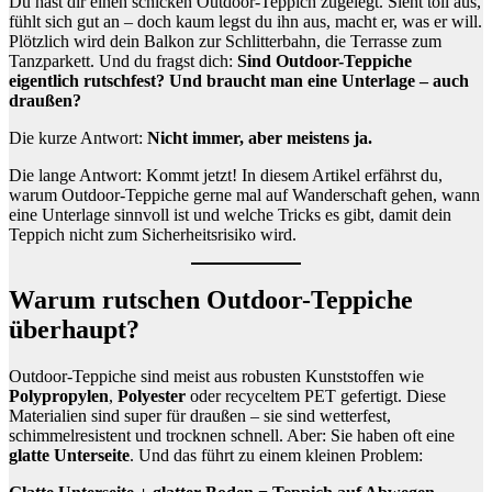
Du hast dir einen schicken Outdoor-Teppich zugelegt. Sieht toll aus,
fühlt sich gut an – doch kaum legst du ihn aus, macht er, was er will.
Plötzlich wird dein Balkon zur Schlitterbahn, die Terrasse zum
Tanzparkett. Und du fragst dich:
Sind Outdoor-Teppiche
eigentlich rutschfest? Und braucht man eine Unterlage – auch
draußen?
Die kurze Antwort:
Nicht immer, aber meistens ja.
Die lange Antwort: Kommt jetzt! In diesem Artikel erfährst du,
warum Outdoor-Teppiche gerne mal auf Wanderschaft gehen, wann
eine Unterlage sinnvoll ist und welche Tricks es gibt, damit dein
Teppich nicht zum Sicherheitsrisiko wird.
Warum rutschen Outdoor-Teppiche
überhaupt?
Outdoor-Teppiche sind meist aus robusten Kunststoffen wie
Polypropylen
,
Polyester
oder recyceltem PET gefertigt. Diese
Materialien sind super für draußen – sie sind wetterfest,
schimmelresistent und trocknen schnell. Aber: Sie haben oft eine
glatte Unterseite
. Und das führt zu einem kleinen Problem: