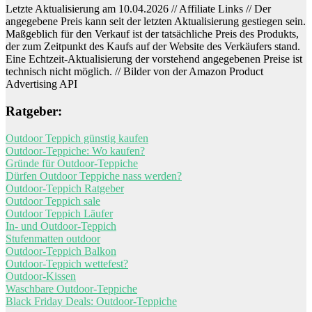
Letzte Aktualisierung am 10.04.2026 // Affiliate Links // Der
angegebene Preis kann seit der letzten Aktualisierung gestiegen sein.
Maßgeblich für den Verkauf ist der tatsächliche Preis des Produkts,
der zum Zeitpunkt des Kaufs auf der Website des Verkäufers stand.
Eine Echtzeit-Aktualisierung der vorstehend angegebenen Preise ist
technisch nicht möglich. // Bilder von der Amazon Product
Advertising API
Ratgeber:
Outdoor Teppich günstig kaufen
Outdoor-Teppiche: Wo kaufen?
Gründe für Outdoor-Teppiche
Dürfen Outdoor Teppiche nass werden?
Outdoor-Teppich Ratgeber
Outdoor Teppich sale
Outdoor Teppich Läufer
In- und Outdoor-Teppich
Stufenmatten outdoor
Outdoor-Teppich Balkon
Outdoor-Teppich wettefest?
Outdoor-Kissen
Waschbare Outdoor-Teppiche
Black Friday Deals: Outdoor-Teppiche