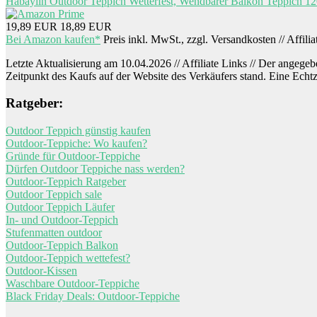
Habaylin Outdoor Teppich Wetterfest, Wendbarer Balkon Teppich 1
19,89 EUR
18,89 EUR
Bei Amazon kaufen*
Preis inkl. MwSt., zzgl. Versandkosten // Affili
Letzte Aktualisierung am 10.04.2026 // Affiliate Links // Der angegebe
Zeitpunkt des Kaufs auf der Website des Verkäufers stand. Eine Echtz
Ratgeber:
Outdoor Teppich günstig kaufen
Outdoor-Teppiche: Wo kaufen?
Gründe für Outdoor-Teppiche
Dürfen Outdoor Teppiche nass werden?
Outdoor-Teppich Ratgeber
Outdoor Teppich sale
Outdoor Teppich Läufer
In- und Outdoor-Teppich
Stufenmatten outdoor
Outdoor-Teppich Balkon
Outdoor-Teppich wettefest?
Outdoor-Kissen
Waschbare Outdoor-Teppiche
Black Friday Deals: Outdoor-Teppiche