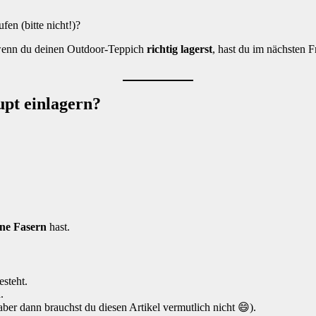
en (bitte nicht!)?
n wenn du deinen Outdoor-Teppich
richtig lagerst
, hast du im nächsten 
pt einlagern?
ene Fasern
hast.
steht.
.
(aber dann brauchst du diesen Artikel vermutlich nicht 😄).