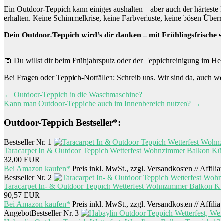
Ein Outdoor-Teppich kann einiges aushalten – aber auch der härteste Bo
erhalten. Keine Schimmelkrise, keine Farbverluste, keine bösen Über
Dein Outdoor-Teppich wird’s dir danken – mit Frühlingsfrische s
🧼 Du willst dir beim Frühjahrsputz oder der Teppichreinigung im Her
Bei Fragen oder Teppich-Notfällen: Schreib uns. Wir sind da, auch we
Beitragsnavigation
←
Outdoor-Teppich in die Waschmaschine?
Kann man Outdoor-Teppiche auch im Innenbereich nutzen?
→
Outdoor-Teppich Bestseller*:
Bestseller Nr. 1
Taracarpet In & Outdoor Teppich Wetterfest Wohnzimmer Balkon Küc
32,00 EUR
Bei Amazon kaufen*
Preis inkl. MwSt., zzgl. Versandkosten // Affili
Bestseller Nr. 2
Taracarpet In- & Outdoor Teppich Wetterfest Wohnzimmer Balkon Kü
90,57 EUR
Bei Amazon kaufen*
Preis inkl. MwSt., zzgl. Versandkosten // Affili
Angebot
Bestseller Nr. 3