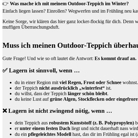
👉
Was mache ich mit meinem Outdoor-Teppich im Winter?
Einfach liegen lassen? Einrollen? Wegwerfen und im Frühling neu kauf
Keine Sorge, wir klären das hier ganz locker-flockig für dich. Den
muffigen Überraschungsduft.
Muss ich meinen Outdoor-Teppich überhau
Gute Frage! Und wie so oft lautet die Antwort:
Es kommt drauf an.
✅ Lagern ist sinnvoll, wenn …
du in einer Region mit
viel Regen, Frost oder Schnee
wohnst.
der Teppich
nicht ausdrücklich „winterfest“
ist.
du willst, dass der Teppich
länger schön bleibt
.
du keine Lust auf
grüne Algen, Stockflecken oder eingefror
❌ Lagern ist nicht zwingend nötig, wenn …
dein Teppich aus
robustem Kunststoff (z. B. Polypropylen)
be
er
unter einem festen Dach
liegt und nicht dauerhaft nass wird
du ein
pflegeleichtes Modell
hast, das dir im Frühling egal ist 