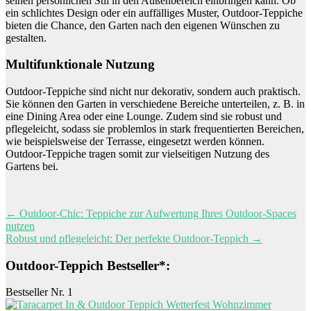
seinen persönlichen Stil in den Außenbereich einbringen kann. Ob
ein schlichtes Design oder ein auffälliges Muster, Outdoor-Teppiche
bieten die Chance, den Garten nach den eigenen Wünschen zu
gestalten.
Multifunktionale Nutzung
Outdoor-Teppiche sind nicht nur dekorativ, sondern auch praktisch.
Sie können den Garten in verschiedene Bereiche unterteilen, z. B. in
eine Dining Area oder eine Lounge. Zudem sind sie robust und
pflegeleicht, sodass sie problemlos in stark frequentierten Bereichen,
wie beispielsweise der Terrasse, eingesetzt werden können.
Outdoor-Teppiche tragen somit zur vielseitigen Nutzung des
Gartens bei.
Beitragsnavigation
←
Outdoor-Chic: Teppiche zur Aufwertung Ihres Outdoor-Spaces
nutzen
Robust und pflegeleicht: Der perfekte Outdoor-Teppich
→
Outdoor-Teppich Bestseller*:
Bestseller Nr. 1