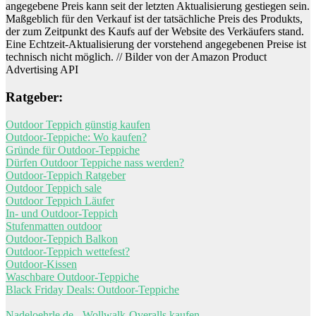
angegebene Preis kann seit der letzten Aktualisierung gestiegen sein.
Maßgeblich für den Verkauf ist der tatsächliche Preis des Produkts,
der zum Zeitpunkt des Kaufs auf der Website des Verkäufers stand.
Eine Echtzeit-Aktualisierung der vorstehend angegebenen Preise ist
technisch nicht möglich. // Bilder von der Amazon Product
Advertising API
Ratgeber:
Outdoor Teppich günstig kaufen
Outdoor-Teppiche: Wo kaufen?
Gründe für Outdoor-Teppiche
Dürfen Outdoor Teppiche nass werden?
Outdoor-Teppich Ratgeber
Outdoor Teppich sale
Outdoor Teppich Läufer
In- und Outdoor-Teppich
Stufenmatten outdoor
Outdoor-Teppich Balkon
Outdoor-Teppich wettefest?
Outdoor-Kissen
Waschbare Outdoor-Teppiche
Black Friday Deals: Outdoor-Teppiche
Nadeloehrle.de - Wollwalk-Overalls kaufen